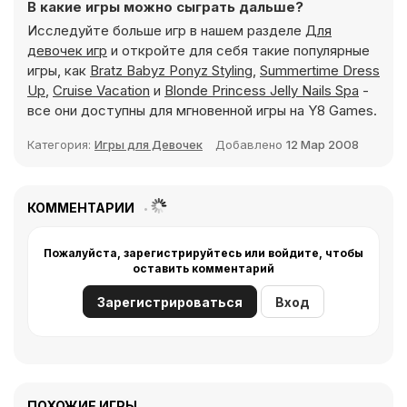
В какие игры можно сыграть дальше?
Исследуйте больше игр в нашем разделе
Для
девочек игр
и откройте для себя такие популярные
игры, как
Bratz Babyz Ponyz Styling
,
Summertime Dress
Up
,
Cruise Vacation
и
Blonde Princess Jelly Nails Spa
-
все они доступны для мгновенной игры на Y8 Games.
Категория:
Игры для Девочек
Добавлено
12 Мар 2008
КОММЕНТАРИИ
Пожалуйста, зарегистрируйтесь или войдите, чтобы
оставить комментарий
Зарегистрироваться
Вход
ПОХОЖИЕ ИГРЫ