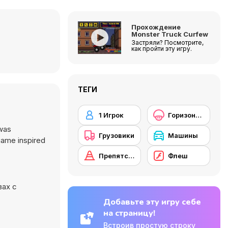
Прохождение
Monster Truck Curfew
Застряли? Посмотрите,
как пройти эту игру.
ТЕГИ
1 Игрок
Горизонтальная прокрутка
 was
Грузовики
Машины
 game inspired
Препятствия
Флеш
вах с
Добавьте эту игру себе
на страницу!
Встроив простую строку