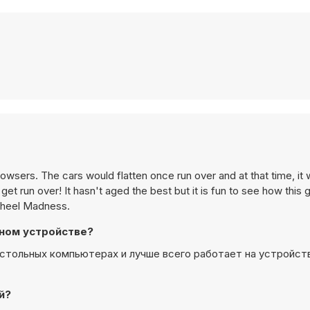
wsers. The cars would flatten once run over and at that time, it
et run over! It hasn't aged the best but it is fun to see how this
 Wheel Madness.
ьном устройстве?
настольных компьютерах и лучше всего работает на устройст
й?