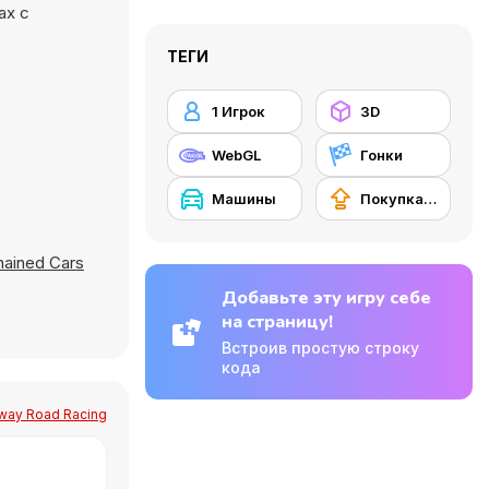
ах с
ТЕГИ
1 Игрок
3D
WebGL
Гонки
Машины
Покупка нового снаряжения
hained Cars
Добавьте эту игру себе
на страницу!
Встроив простую строку
кода
way Road Racing