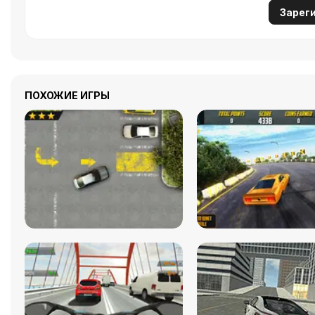
Зарег
ПОХОЖИЕ ИГРЫ