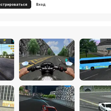
истрироваться
Вход