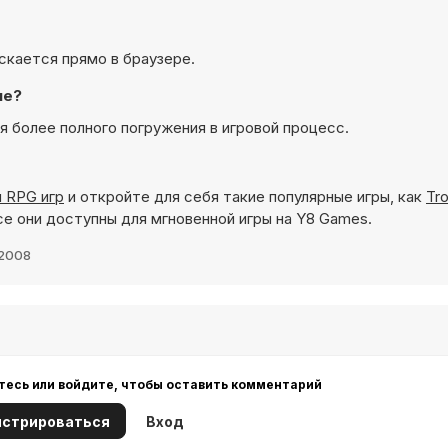
ускается прямо в браузере.
ме?
я более полного погружения в игровой процесс.
 RPG игр
и откройте для себя такие популярные игры, как
Tro
се они доступны для мгновенной игры на Y8 Games.
 2008
тесь или войдите, чтобы оставить комментарий
истрироваться
Вход