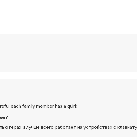
areful each family member has a quirk.
тве?
мпьютерах и лучше всего работает на устройствах с клавиат