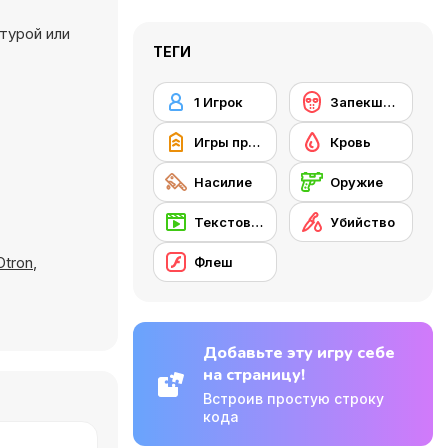
атурой или
ТЕГИ
1 Игрок
Запекшаяся кровь
Игры про армию
Кровь
Насилие
Оружие
Текстовые квесты
Убийство
Otron
,
Флеш
Добавьте эту игру себе
на страницу!
Встроив простую строку
кода