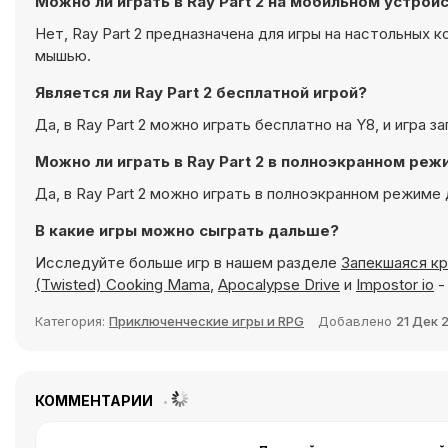
Можно ли играть в Ray Part 2 на мобильном устрой
Нет, Ray Part 2 предназначена для игры на настольных 
мышью.
Является ли Ray Part 2 бесплатной игрой?
Да, в Ray Part 2 можно играть бесплатно на Y8, и игра з
Можно ли играть в Ray Part 2 в полноэкранном реж
Да, в Ray Part 2 можно играть в полноэкранном режиме 
В какие игры можно сыграть дальше?
Исследуйте больше игр в нашем разделе
Запекшаяся кр
(Twisted) Cooking Mama
,
Apocalypse Drive
и
Impostor io
-
Категория:
Приключенческие игры и RPG
Добавлено
21 Дек 
КОММЕНТАРИИ