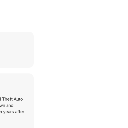
d Theft Auto
awn and
n years after