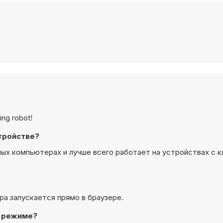
ing robot!
тройстве?
ных компьютерах и лучше всего работает на устройствах с 
гра запускается прямо в браузере.
м режиме?