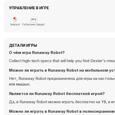
УПРАВЛЕНИЕ В ИГРЕ
Interact
Fullscreen (page)
ДЕТАЛИ ИГРЫ
О чём игра Runaway Robot?
Collect high-tech specs that will help you find Dexter's miss
Можно ли играть в Runaway Robot на мобильном ус
Нет, Runaway Robot предназначена для игры на настоль
или мышью.
Является ли Runaway Robot бесплатной игрой?
Да, в Runaway Robot можно играть бесплатно на Y8, и и
Можно ли играть в Runaway Robot в полноэкранно