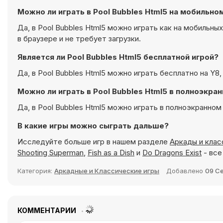
Можно ли играть в Pool Bubbles Html5 на мобильно
Да, в Pool Bubbles Html5 можно играть как на мобильны
в браузере и не требует загрузки.
Является ли Pool Bubbles Html5 бесплатной игрой?
Да, в Pool Bubbles Html5 можно играть бесплатно на Y8,
Можно ли играть в Pool Bubbles Html5 в полноэкр
Да, в Pool Bubbles Html5 можно играть в полноэкранно
В какие игры можно сыграть дальше?
Исследуйте больше игр в нашем разделе
Аркады и клас
Shooting Superman
,
Fish as a Dish
и
Do Dragons Exist
- все
Категория:
Аркадные и Классические игры
Добавлено
09 С
КОММЕНТАРИИ