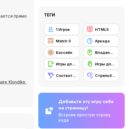
ТЕГИ
кается прямо
1 Игрок
HTML5
Match 3
Аркада
Бассейн
Владение мышью
Игры для мобильных телефонов
Игры для сенсорного экрана
Соответствие
Стрельба по пузырям
taire Klondike
,
Добавьте эту игру себе
на страницу!
Встроив простую строку
кода