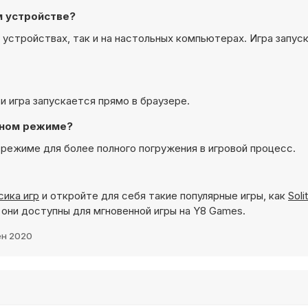
м устройстве?
х устройствах, так и на настольных компьютерах. Игра запус
 и игра запускается прямо в браузере.
анном режиме?
м режиме для более полного погружения в игровой процесс.
сика игр
и откройте для себя такие популярные игры, как
Soli
 они доступны для мгновенной игры на Y8 Games.
ен 2020