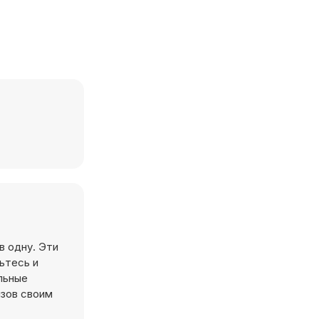
в одну. Эти
льтесь и
льные
ызов своим