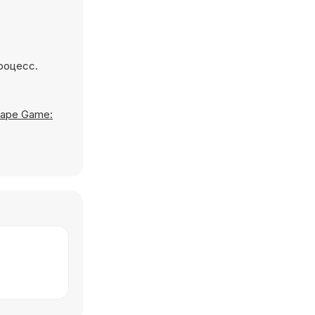
роцесс.
ape Game: