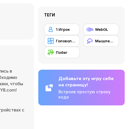
ТЕГИ
1 Игрок
WebGL
Головоломка
Мышление
Побег
лись в
обходимо
Добавьте эту игру себе
зки, чтобы
на страницу!
 Y8.com!
Встроив простую строку
кода
тройствах с