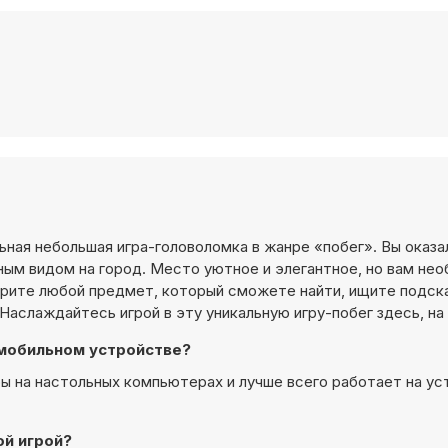
льная небольшая игра-головоломка в жанре «побег». Вы оказа
ым видом на город. Место уютное и элегантное, но вам не
ерите любой предмет, который сможете найти, ищите подска
Наслаждайтесь игрой в эту уникальную игру-побег здесь, на
а мобильном устройстве?
гры на настольных компьютерах и лучше всего работает на ус
ой игрой?