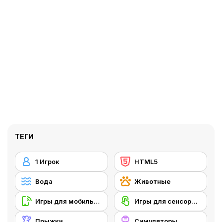
ТЕГИ
1 Игрок
HTML5
Вода
Животные
Игры для мобильных телефонов
Игры для сенсорного экрана
Прыжки
Симуляторы