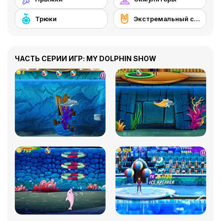
Трюки
Экстремальный спорт
ЧАСТЬ СЕРИИ ИГР: MY DOLPHIN SHOW