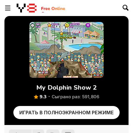
My Dolphin Show 2
9.3
Сыграно раз: 591,806
ИГРАТЬ В ПОЛНОЭКРАННОМ РЕЖИМЕ