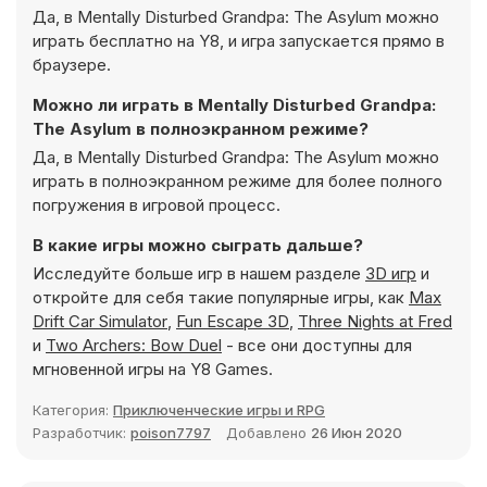
Да, в Mentally Disturbed Grandpa: The Asylum можно
играть бесплатно на Y8, и игра запускается прямо в
браузере.
Можно ли играть в Mentally Disturbed Grandpa:
The Asylum в полноэкранном режиме?
Да, в Mentally Disturbed Grandpa: The Asylum можно
играть в полноэкранном режиме для более полного
погружения в игровой процесс.
В какие игры можно сыграть дальше?
Исследуйте больше игр в нашем разделе
3D игр
и
откройте для себя такие популярные игры, как
Max
Drift Car Simulator
,
Fun Escape 3D
,
Three Nights at Fred
и
Two Archers: Bow Duel
- все они доступны для
мгновенной игры на Y8 Games.
Категория:
Приключенческие игры и RPG
Разработчик:
poison7797
Добавлено
26 Июн 2020