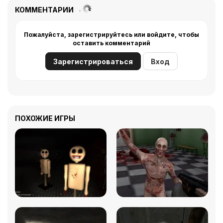
КОММЕНТАРИИ
Пожалуйста, зарегистрируйтесь или войдите, чтобы
оставить комментарий
Зарегистрироваться
Вход
ПОХОЖИЕ ИГРЫ