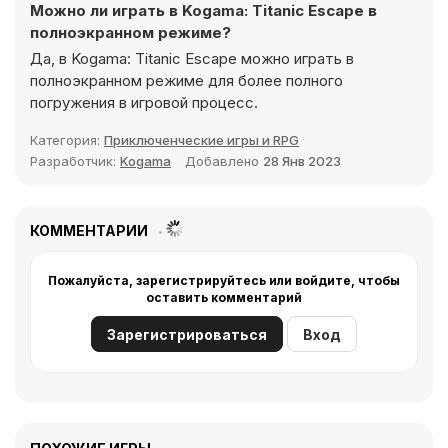
Можно ли играть в Kogama: Titanic Escape в
полноэкранном режиме?
Да, в Kogama: Titanic Escape можно играть в
полноэкранном режиме для более полного
погружения в игровой процесс.
Категория:
Приключенческие игры и RPG
Разработчик:
Kogama
Добавлено
28 Янв 2023
КОММЕНТАРИИ
Пожалуйста, зарегистрируйтесь или войдите, чтобы
оставить комментарий
Зарегистрироваться
Вход