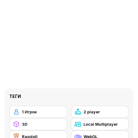
ТЕГИ
1 Игрок
2 player
3D
Local Multiplayer
Ragdoll
WebGL