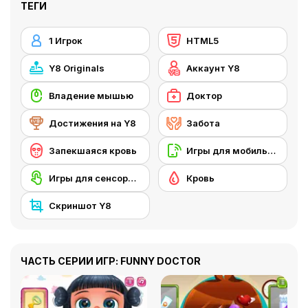
ТЕГИ
1 Игрок
HTML5
Y8 Originals
Аккаунт Y8
Владение мышью
Доктор
Достижения на Y8
Забота
Запекшаяся кровь
Игры для мобильных телефонов
Игры для сенсорного экрана
Кровь
Скриншот Y8
ЧАСТЬ СЕРИИ ИГР: FUNNY DOCTOR