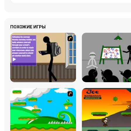
ПОХОЖИЕ ИГРЫ