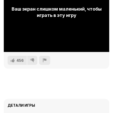
Ваш экран слишком маленький, чтобы
играть в эту игру
456
ДЕТАЛИ ИГРЫ