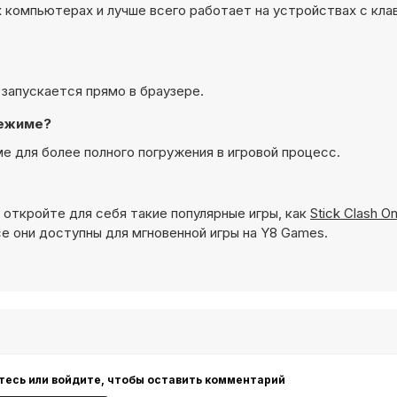
ых компьютерах и лучше всего работает на устройствах с кла
а запускается прямо в браузере.
режиме?
ме для более полного погружения в игровой процесс.
 откройте для себя такие популярные игры, как
Stick Clash On
се они доступны для мгновенной игры на Y8 Games.
тесь или войдите, чтобы оставить комментарий