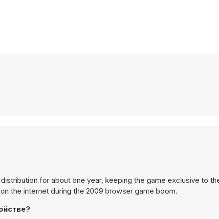
tribution for about one year, keeping the game exclusive to their
on the internet during the 2009 browser game boom.
ройстве?