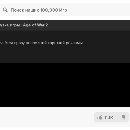
11.1K