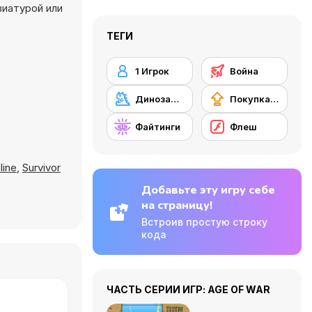
виатурой или
ТЕГИ
1 Игрок
Война
Динозавры
Покупка нового снаряжения
Файтинги
Флеш
line
,
Survivor
Добавьте эту игру себе
на страницу!
Встроив простую строку
кода
ЧАСТЬ СЕРИИ ИГР: AGE OF WAR