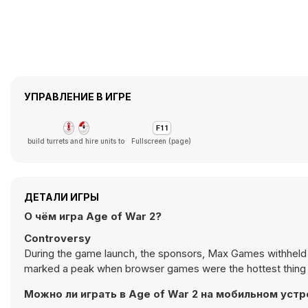
УПРАВЛЕНИЕ В ИГРЕ
build turrets and hire units to
Fullscreen (page)
ДЕТАЛИ ИГРЫ
О чём игра Age of War 2?
Controversy
During the game launch, the sponsors, Max Games withheld dis
marked a peak when browser games were the hottest thing 
Можно ли играть в Age of War 2 на мобильном уст