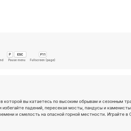
und
Pause menu
Fullscreen (page)
де, в которой вы катаетесь по высоким обрывам и сезонным тр
и избегайте падений, пересекая мосты, пандусы и каменисты
ени и смелость на опасной горной местности. Играйте в Clif