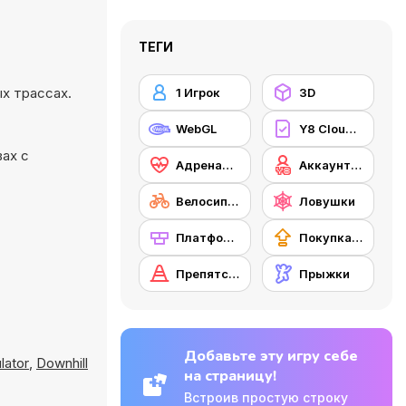
ТЕГИ
х трассах.
1 Игрок
3D
WebGL
Y8 Cloud Save
вах с
Адреналин
Аккаунт Y8
Велосипед
Ловушки
Платформы
Покупка нового снаряжения
Препятствия
Прыжки
.
Добавьте эту игру себе
lator
,
Downhill
на страницу!
Встроив простую строку