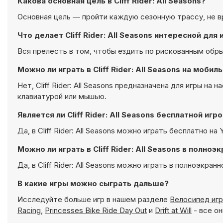
Какова основная цель в Cliff Rider: All Seasons?
Основная цель — пройти каждую сезонную трассу, не вр
Что делает Cliff Rider: All Seasons интересной для 
Вся прелесть в том, чтобы ездить по рискованным обр
Можно ли играть в Cliff Rider: All Seasons на моби
Нет, Cliff Rider: All Seasons предназначена для игры н
клавиатурой или мышью.
Является ли Cliff Rider: All Seasons бесплатной игр
Да, в Cliff Rider: All Seasons можно играть бесплатно на
Можно ли играть в Cliff Rider: All Seasons в полно
Да, в Cliff Rider: All Seasons можно играть в полноэкр
В какие игры можно сыграть дальше?
Исследуйте больше игр в нашем разделе
Велосипед игр
Racing
,
Princesses Bike Ride Day Out
и
Drift at Will
- все он