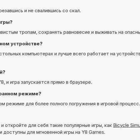
езавшись и не свалившись со скал.
игры?
ывистым тропам, сохранять равновесие и выживать на опасны
льном устройстве?
а настольных компьютерах и лучше всего работает на устройст
ой?
 Y8, и игра запускается прямо в браузере.
экранном режиме?
анном режиме для более полного погружения в игровой процесс
и откройте для себя такие популярные игры, как
Bicycle Simu
и доступны для мгновенной игры на Y8 Games.