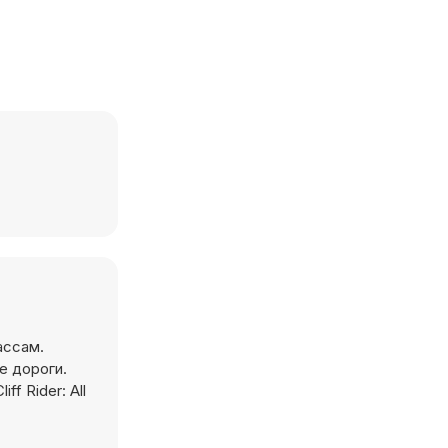
ассам.
е дороги.
f Rider: All