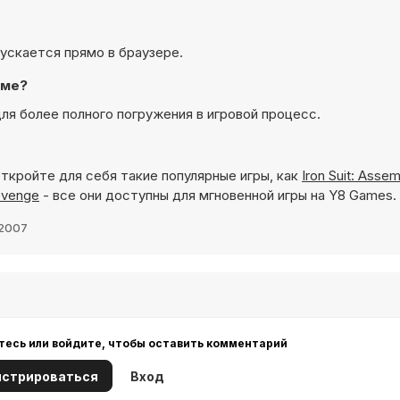
апускается прямо в браузере.
име?
для более полного погружения в игровой процесс.
ткройте для себя такие популярные игры, как
Iron Suit: Assem
evenge
- все они доступны для мгновенной игры на Y8 Games.
 2007
тесь или войдите, чтобы оставить комментарий
истрироваться
Вход