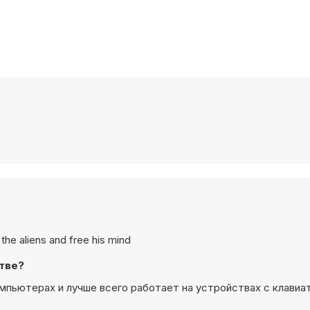
 the aliens and free his mind
стве?
омпьютерах и лучше всего работает на устройствах с клавиа