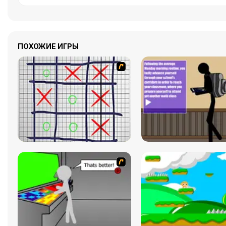
ПОХОЖИЕ ИГРЫ