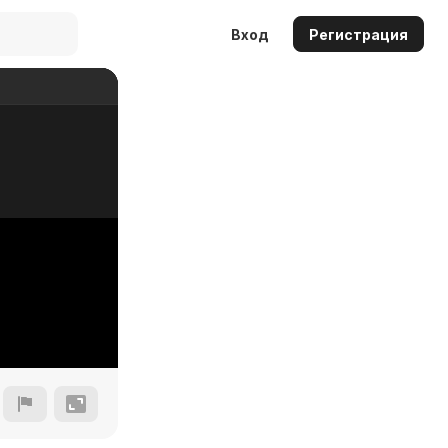
Вход
Регистрация