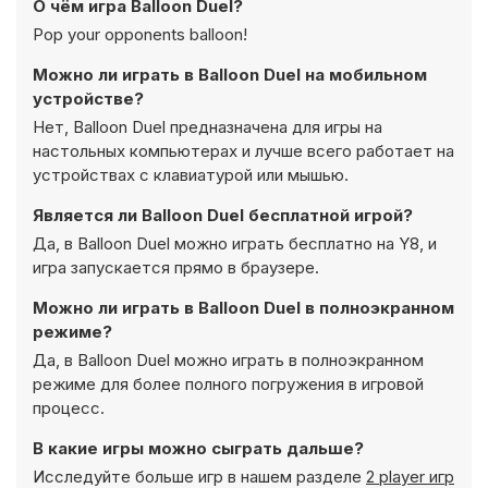
О чём игра Balloon Duel?
Pop your opponents balloon!
Можно ли играть в Balloon Duel на мобильном
устройстве?
Нет, Balloon Duel предназначена для игры на
настольных компьютерах и лучше всего работает на
устройствах с клавиатурой или мышью.
Является ли Balloon Duel бесплатной игрой?
Да, в Balloon Duel можно играть бесплатно на Y8, и
игра запускается прямо в браузере.
Можно ли играть в Balloon Duel в полноэкранном
режиме?
Да, в Balloon Duel можно играть в полноэкранном
режиме для более полного погружения в игровой
процесс.
В какие игры можно сыграть дальше?
Исследуйте больше игр в нашем разделе
2 player игр