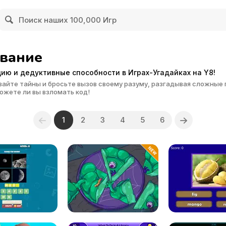
вание
ию и дедуктивные способности в Играх-Угадайках на Y8!
айте тайны и бросьте вызов своему разуму, разгадывая сложные г
ожете ли вы взломать код!
1
2
3
4
5
6