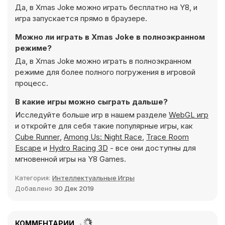
Да, в Xmas Joke можно играть бесплатно на Y8, и
игра запускается прямо в браузере.
Можно ли играть в Xmas Joke в полноэкранном
режиме?
Да, в Xmas Joke можно играть в полноэкранном
режиме для более полного погружения в игровой
процесс.
В какие игры можно сыграть дальше?
Исследуйте больше игр в нашем разделе
WebGL игр
и откройте для себя такие популярные игры, как
Cube Runner
,
Among Us: Night Race
,
Trace Room
Escape
и
Hydro Racing 3D
- все они доступны для
мгновенной игры на Y8 Games.
Категория:
Интеллектуальные Игры
Добавлено
30 Дек 2019
КОММЕНТАРИИ