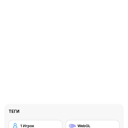
ТЕГИ
1 Игрок
WebGL