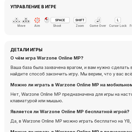
УПРАВЛЕНИЕ В ИГРЕ
Move
Aim
Shoot
Zoom
Game Over
Cursor Lock
F
ДЕТАЛИ ИГРЫ
О чём игра Warzone Online MP?
Ваша база была захвачена врагом, и вам нужно сделать
найдите способ закончить игру. Мы верим, что у вас вс
Можно ли играть в Warzone Online MP на мобильно
Нет, Warzone Online MP предназначена для игры на нас
клавиатурой или мышью.
Является ли Warzone Online MP бесплатной игрой?
Да, в Warzone Online MP можно играть бесплатно на Y8, 
Можно ли играть в Warzone Online MP в полноэкр