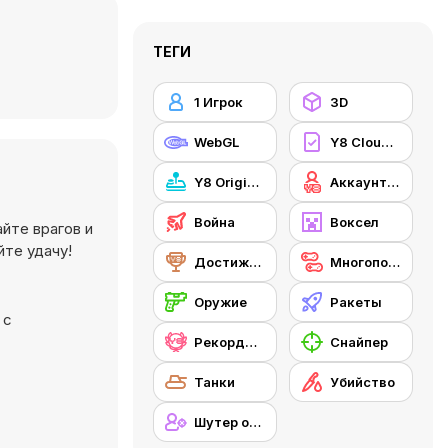
ТЕГИ
1 Игрок
3D
WebGL
Y8 Cloud Save
Y8 Originals
Аккаунт Y8
Война
Воксел
йте врагов и
йте удачу!
Достижения на Y8
Многопользовательские игры
Оружие
Ракеты
 с
Рекорды Y8
Снайпер
Танки
Убийство
Шутер от третьего лица