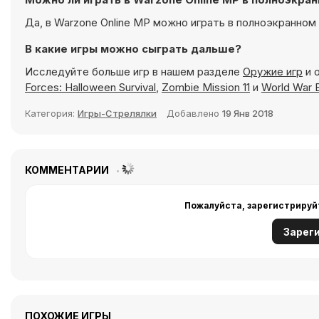
Да, в Warzone Online MP можно играть в полноэкранном
В какие игры можно сыграть дальше?
Исследуйте больше игр в нашем разделе
Оружие игр
и 
Forces: Halloween Survival
,
Zombie Mission 11
и
World War 
Категория:
Игры-Стрелялки
Добавлено
19 Янв 2018
КОММЕНТАРИИ
Пожалуйста, зарегистрируй
Зарег
ПОХОЖИЕ ИГРЫ