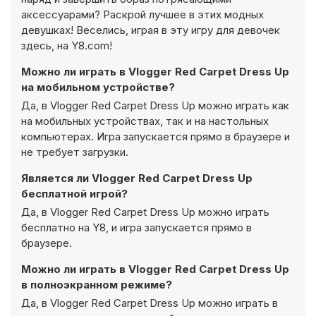
аксессуарами? Раскрой лучшее в этих модных
девушках! Веселись, играя в эту игру для девочек
здесь, на Y8.com!
Можно ли играть в Vlogger Red Carpet Dress Up
на мобильном устройстве?
Да, в Vlogger Red Carpet Dress Up можно играть как
на мобильных устройствах, так и на настольных
компьютерах. Игра запускается прямо в браузере и
не требует загрузки.
Является ли Vlogger Red Carpet Dress Up
бесплатной игрой?
Да, в Vlogger Red Carpet Dress Up можно играть
бесплатно на Y8, и игра запускается прямо в
браузере.
Можно ли играть в Vlogger Red Carpet Dress Up
в полноэкранном режиме?
Да, в Vlogger Red Carpet Dress Up можно играть в