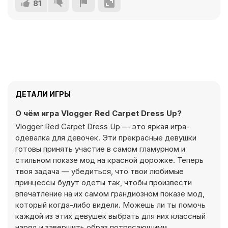
81
ДЕТАЛИ ИГРЫ
О чём игра Vlogger Red Carpet Dress Up?
Vlogger Red Carpet Dress Up — это яркая игра-
одевалка для девочек. Эти прекрасные девушки
готовы принять участие в самом гламурном и
стильном показе мод на красной дорожке. Теперь
твоя задача — убедиться, что твои любимые
принцессы будут одеты так, чтобы произвести
впечатление на их самом грандиозном показе мод,
который когда-либо видели. Можешь ли ты помочь
каждой из этих девушек выбрать для них классный
наряд и завершить образ потрясающими