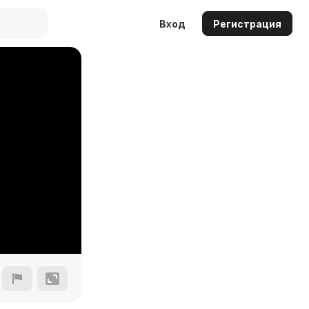
Вход
Регистрация