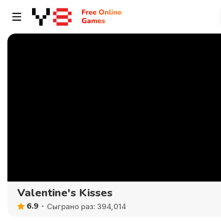
Valentine's Kisses
6.9
Сыграно раз: 394,014