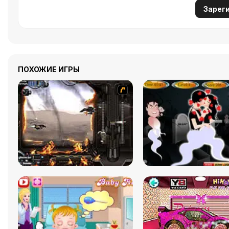
Зарег
ПОХОЖИЕ ИГРЫ