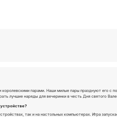
и королевскими парами. Наши милые пары празднуют его с 
ать лучшие наряды для вечеринки в честь Дня святого Вале
м устройстве?
 устройствах, так и на настольных компьютерах. Игра запуск