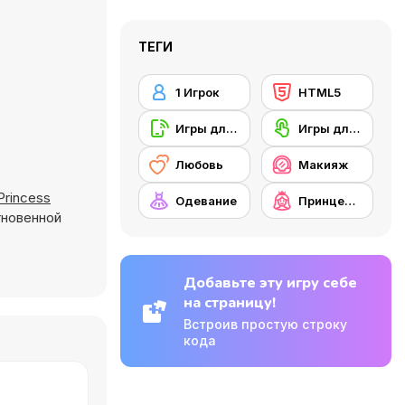
ТЕГИ
1 Игрок
HTML5
Игры для мобильных телефонов
Игры для сенсорного экрана
Любовь
Макияж
 Princess
Одевание
Принцесса
гновенной
Добавьте эту игру себе
на страницу!
Встроив простую строку
кода