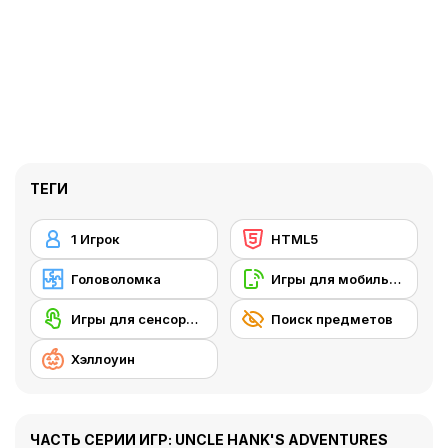
ТЕГИ
1 Игрок
HTML5
Головоломка
Игры для мобильных телефонов
Игры для сенсорного экрана
Поиск предметов
Хэллоуин
ЧАСТЬ СЕРИИ ИГР: UNCLE HANK'S ADVENTURES