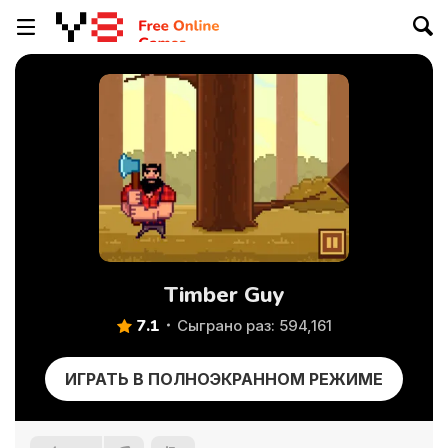
Timber Guy
7.1
Сыграно раз: 594,161
ИГРАТЬ В ПОЛНОЭКРАННОМ РЕЖИМЕ