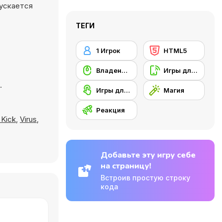
пускается
ТЕГИ
1 Игрок
HTML5
Владение мышью
Игры для мобильных телефонов
.
Игры для сенсорного экрана
Магия
Реакция
 Kick
,
Virus
,
Добавьте эту игру себе
на страницу!
Встроив простую строку
кода