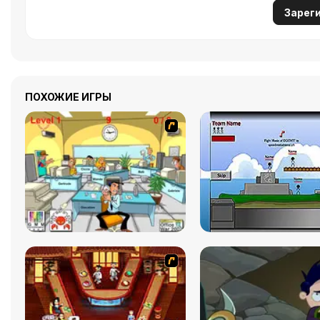
Зарег
ПОХОЖИЕ ИГРЫ