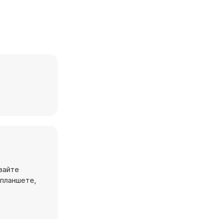
вайте
 планшете,