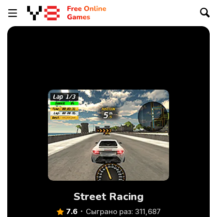
Street Racing
7.6
Сыграно раз: 311,687