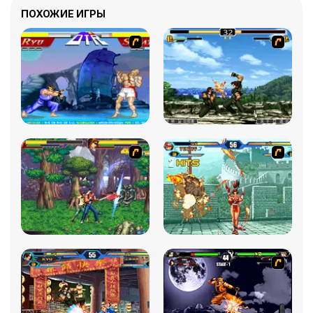
ПОХОЖИЕ ИГРЫ