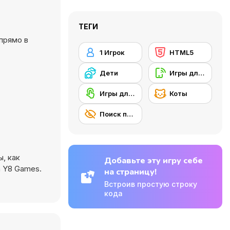
ТЕГИ
 прямо в
1 Игрок
HTML5
Дети
Игры для мобильных телефонов
Игры для сенсорного экрана
Коты
Поиск предметов
ы, как
Добавьте эту игру себе
а Y8 Games.
на страницу!
Встроив простую строку
кода