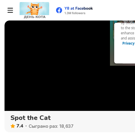
Spot the Cat
7.4
Сыграно раз: 18,637