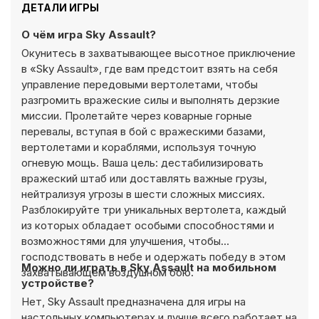
ДЕТАЛИ ИГРЫ
О чём игра Sky Assault?
Окунитесь в захватывающее высотное приключение
в «Sky Assault», где вам предстоит взять на себя
управление передовыми вертолетами, чтобы
разгромить вражеские силы и выполнять дерзкие
миссии. Пролетайте через коварные горные
перевалы, вступая в бой с вражескими базами,
вертолетами и кораблями, используя точную
огневую мощь. Ваша цель: дестабилизировать
вражеский штаб или доставлять важные грузы,
нейтрализуя угрозы в шести сложных миссиях.
Разблокируйте три уникальных вертолета, каждый
из которых обладает особыми способностями и
возможностями для улучшения, чтобы
господствовать в небе и одержать победу в этом
Можно ли играть в Sky Assault на мобильном
захватывающем воздушном бою.
устройстве?
Нет, Sky Assault предназначена для игры на
настольных компьютерах и лучше всего работает на