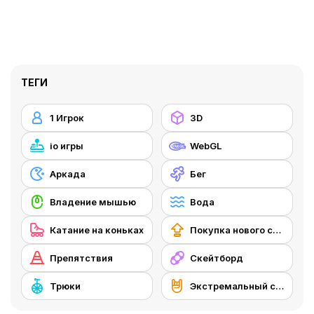
ТЕГИ
1 Игрок
3D
io игры
WebGL
Аркада
Бег
Владение мышью
Вода
Катание на коньках
Покупка нового снаряжения
Препятствия
Скейтборд
Трюки
Экстремальный спорт