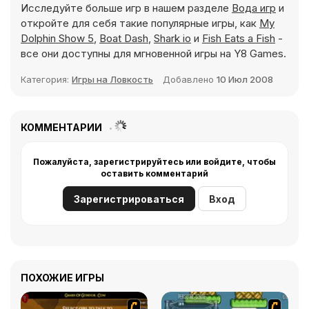
Исследуйте больше игр в нашем разделе
Вода игр
и
откройте для себя такие популярные игры, как
My
Dolphin Show 5
,
Boat Dash
,
Shark io
и
Fish Eats a Fish
-
все они доступны для мгновенной игры на Y8 Games.
Категория:
Игры на Ловкость
Добавлено
10 Июл 2008
КОММЕНТАРИИ
Пожалуйста, зарегистрируйтесь или войдите, чтобы
оставить комментарий
Зарегистрироваться
Вход
ПОХОЖИЕ ИГРЫ