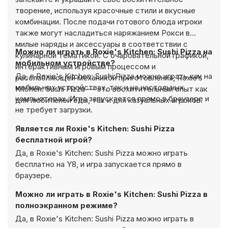
творение, используя красочные стили и вкусные
комбинации. После подачи готового блюда игроки
также могут насладиться наряжанием Рокси в
милые наряды и аксессуары в соответствии с
Можно ли играть в Roxie's Kitchen: Sushi Pizza на
кулинарной тематикой. С очаровательной графикой,
мобильном устройстве?
интерактивным игровым процессом и
Да, в Roxie's Kitchen: Sushi Pizza можно играть как на
расслабляющей механикой приготовления, Roxie’s
мобильных устройствах, так и на настольных
Kitchen: Sushi Pizza — это восхитительный опыт как
компьютерах. Игра запускается прямо в браузере и
для любителей еды, так и для казуальных игроков.
не требует загрузки.
Является ли Roxie's Kitchen: Sushi Pizza
бесплатной игрой?
Да, в Roxie's Kitchen: Sushi Pizza можно играть
бесплатно на Y8, и игра запускается прямо в
браузере.
Можно ли играть в Roxie's Kitchen: Sushi Pizza в
полноэкранном режиме?
Да, в Roxie's Kitchen: Sushi Pizza можно играть в