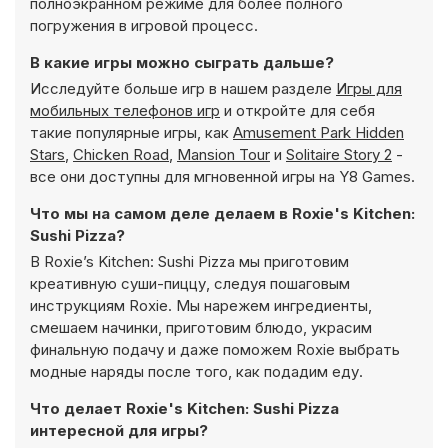
полноэкранном режиме для более полного
погружения в игровой процесс.
В какие игры можно сыграть дальше?
Исследуйте больше игр в нашем разделе
Игры для
мобильных телефонов игр
и откройте для себя
такие популярные игры, как
Amusement Park Hidden
Stars
,
Chicken Road
,
Mansion Tour
и
Solitaire Story 2
-
все они доступны для мгновенной игры на Y8 Games.
Что мы на самом деле делаем в Roxie's Kitchen:
Sushi Pizza?
В Roxie’s Kitchen: Sushi Pizza мы приготовим
креативную суши-пиццу, следуя пошаговым
инструкциям Roxie. Мы нарежем ингредиенты,
смешаем начинки, приготовим блюдо, украсим
финальную подачу и даже поможем Roxie выбрать
модные наряды после того, как подадим еду.
Что делает Roxie's Kitchen: Sushi Pizza
интересной для игры?