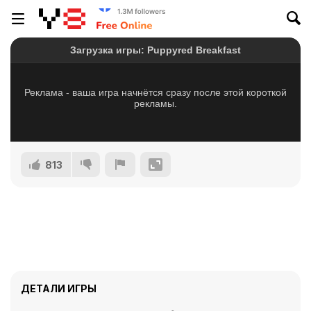
813
ДЕТАЛИ ИГРЫ