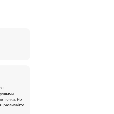
»!
лучшими
е точки. Но
я, развивайте