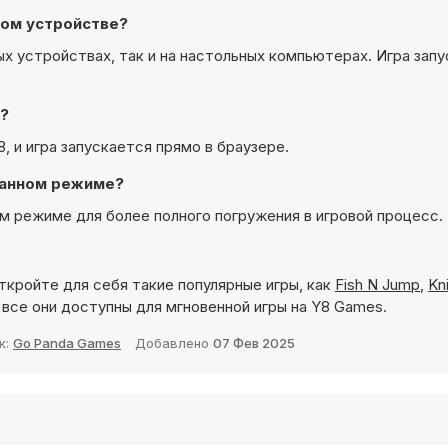
ном устройстве?
ных устройствах, так и на настольных компьютерах. Игра зап
й?
8, и игра запускается прямо в браузере.
кранном режиме?
ом режиме для более полного погружения в игровой процесс.
ткройте для себя такие популярные игры, как
Fish N Jump
,
Kni
 все они доступны для мгновенной игры на Y8 Games.
к:
Go Panda Games
Добавлено
07 Фев 2025