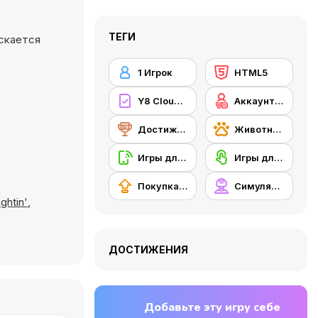
ТЕГИ
ускается
1 Игрок
HTML5
Y8 Cloud Save
Аккаунт Y8
Достижения на Y8
Животные
Игры для мобильных телефонов
Игры для сенсорного экрана
Покупка нового снаряжения
Симуляторы
ghtin'
,
ДОСТИЖЕНИЯ
Добавьте эту игру себе