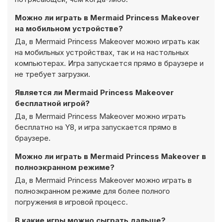
Можно ли играть в Mermaid Princess Makeover
на мобильном устройстве?
Да, в Mermaid Princess Makeover можно играть как
на мобильных устройствах, так и на настольных
компьютерах. Игра запускается прямо в браузере и
не требует загрузки.
Является ли Mermaid Princess Makeover
бесплатной игрой?
Да, в Mermaid Princess Makeover можно играть
бесплатно на Y8, и игра запускается прямо в
браузере.
Можно ли играть в Mermaid Princess Makeover в
полноэкранном режиме?
Да, в Mermaid Princess Makeover можно играть в
полноэкранном режиме для более полного
погружения в игровой процесс.
В какие игры можно сыграть дальше?