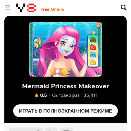
Mermaid Princess Makeover
8.5
Сыграно раз: 135,411
ИГРАТЬ В ПОЛНОЭКРАННОМ РЕЖИМЕ