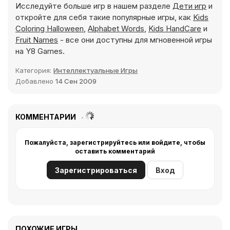
Исследуйте больше игр в нашем разделе
Дети игр
и
откройте для себя такие популярные игры, как
Kids
Coloring Halloween
,
Alphabet Words
,
Kids HandCare
и
Fruit Names
- все они доступны для мгновенной игры
на Y8 Games.
Категория:
Интеллектуальные Игры
Добавлено
14 Сен 2009
КОММЕНТАРИИ
Пожалуйста, зарегистрируйтесь или войдите, чтобы
оставить комментарий
Зарегистрироваться
Вход
ПОХОЖИЕ ИГРЫ