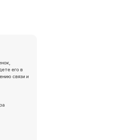
енок,
дете его в
ению связи и
ра