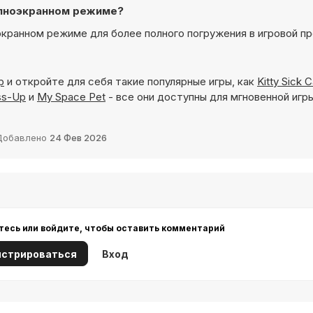
полноэкранном режиме?
оэкранном режиме для более полного погружения в игровой п
р
и откройте для себя такие популярные игры, как
Kitty Sick 
ss-Up
и
My Space Pet
- все они доступны для мгновенной игры
Добавлено
24 Фев 2026
тесь или войдите, чтобы оставить комментарий
истрироваться
Вход