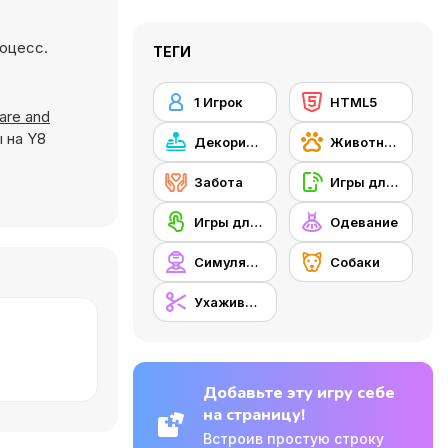
роцесс.
ТЕГИ
1 Игрок
HTML5
Care and
 на Y8
Декорирование
Животные
Забота
Игры для мобильных телефонов
Игры для сенсорного экрана
Одевание
Симуляторы
Собаки
Ухаживание
Добавьте эту игру себе
на страницу!
Встроив простую строку