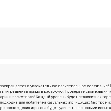
ия превращается в увлекательное баскетбольное состязание!
ать ингредиенты прямо в кастрюлю. Проверьте свои навыки, 
нарии и баскетбола! Каждый уровень будет становиться гор
подходит для любителей казуальных игр, ищущих быстрое и
ере прохождения игры она будет удивлять вас новыми испыта