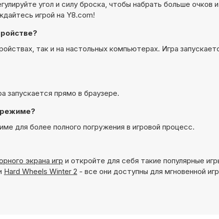
улируйте угол и силу броска, чтобы набрать больше очков 
ждайтесь игрой на Y8.com!
тройстве?
тройствах, так и на настольных компьютерах. Игра запускает
гра запускается прямо в браузере.
м режиме?
жиме для более полного погружения в игровой процесс.
орного экрана игр
и откройте для себя такие популярные игр
и
Hard Wheels Winter 2
- все они доступны для мгновенной игр