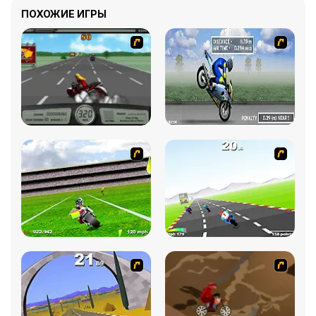
ПОХОЖИЕ ИГРЫ