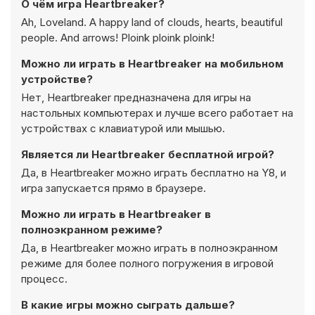
О чём игра Heartbreaker?
Ah, Loveland. A happy land of clouds, hearts, beautiful
people. And arrows! Ploink ploink ploink!
Можно ли играть в Heartbreaker на мобильном
устройстве?
Нет, Heartbreaker предназначена для игры на
настольных компьютерах и лучше всего работает на
устройствах с клавиатурой или мышью.
Является ли Heartbreaker бесплатной игрой?
Да, в Heartbreaker можно играть бесплатно на Y8, и
игра запускается прямо в браузере.
Можно ли играть в Heartbreaker в
полноэкранном режиме?
Да, в Heartbreaker можно играть в полноэкранном
режиме для более полного погружения в игровой
процесс.
В какие игры можно сыграть дальше?