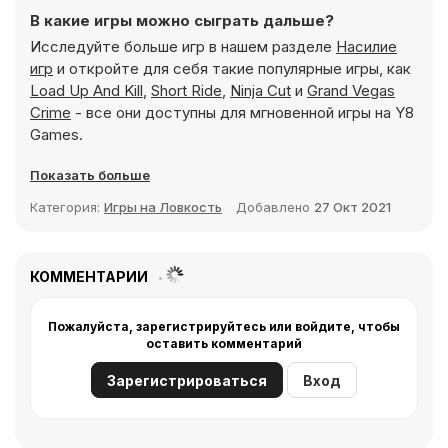
В какие игры можно сыграть дальше?
Исследуйте больше игр в нашем разделе
Насилие
игр
и откройте для себя такие популярные игры, как
Load Up And Kill
,
Short Ride
,
Ninja Cut
и
Grand Vegas
Crime
- все они доступны для мгновенной игры на Y8
Games.
Показать больше
Категория:
Игры на Ловкость
Добавлено
27 Окт 2021
КОММЕНТАРИИ
Пожалуйста, зарегистрируйтесь или войдите, чтобы
оставить комментарий
Зарегистрироваться
Вход