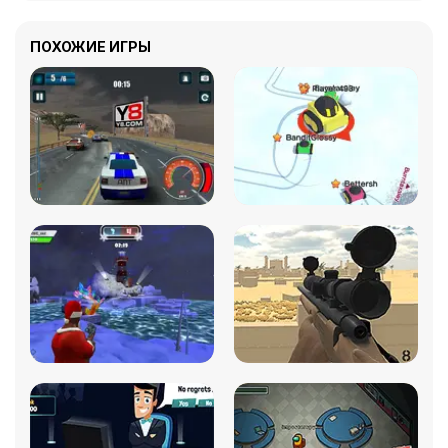
ПОХОЖИЕ ИГРЫ