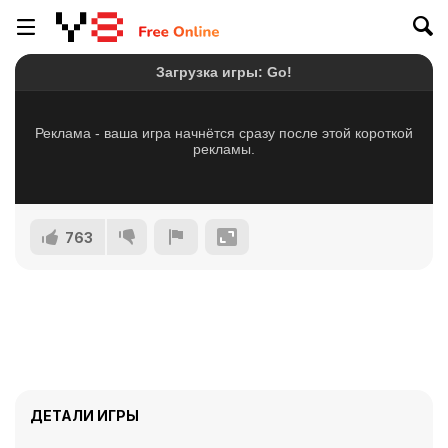
763
ДЕТАЛИ ИГРЫ