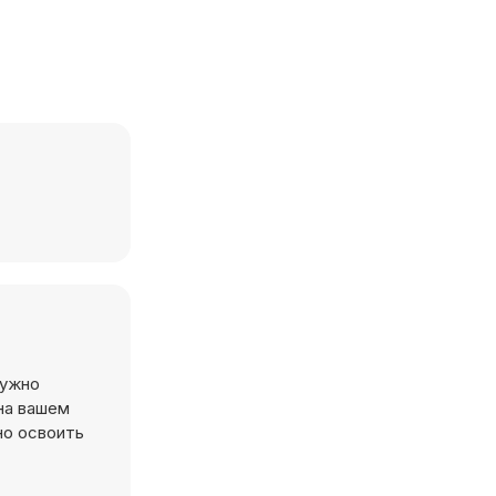
нужно
на вашем
но освоить