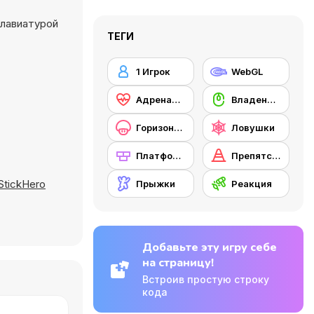
клавиатурой
ТЕГИ
1 Игрок
WebGL
Адреналин
Владение мышью
Горизонтальная прокрутка
Ловушки
Платформы
Препятствия
StickHero
Прыжки
Реакция
Добавьте эту игру себе
на страницу!
Встроив простую строку
кода