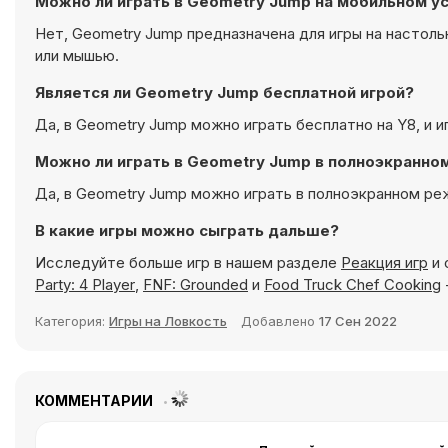
Можно ли играть в Geometry Jump на мобильном у
Нет, Geometry Jump предназначена для игры на настоль
или мышью.
Является ли Geometry Jump бесплатной игрой?
Да, в Geometry Jump можно играть бесплатно на Y8, и и
Можно ли играть в Geometry Jump в полноэкранн
Да, в Geometry Jump можно играть в полноэкранном реж
В какие игры можно сыграть дальше?
Исследуйте больше игр в нашем разделе
Реакция игр
и 
Party: 4 Player
,
FNF: Grounded
и
Food Truck Chef Cooking
Категория:
Игры на Ловкость
Добавлено
17 Сен 2022
КОММЕНТАРИИ