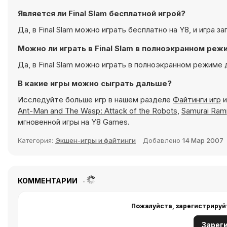
Является ли Final Slam бесплатной игрой?
Да, в Final Slam можно играть бесплатно на Y8, и игра з
Можно ли играть в Final Slam в полноэкранном реж
Да, в Final Slam можно играть в полноэкранном режиме 
В какие игры можно сыграть дальше?
Исследуйте больше игр в нашем разделе
Файтинги игр
и
Ant-Man and The Wasp: Attack of the Robots
,
Samurai Ra
мгновенной игры на Y8 Games.
Категория:
Экшен-игры и файтинги
Добавлено
14 Мар 2007
КОММЕНТАРИИ
Пожалуйста, зарегистрируй
Зарег