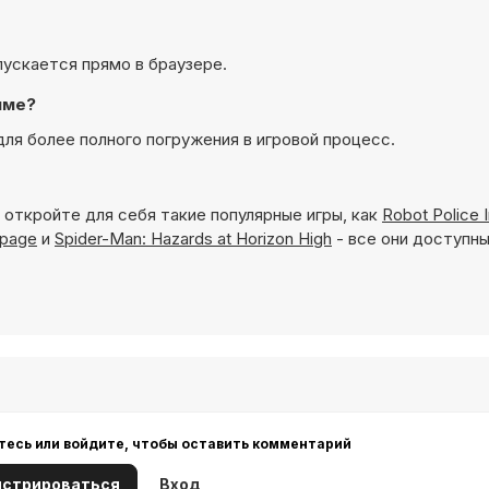
апускается прямо в браузере.
име?
для более полного погружения в игровой процесс.
 откройте для себя такие популярные игры, как
Robot Police 
mpage
и
Spider-Man: Hazards at Horizon High
- все они доступны
тесь или войдите, чтобы оставить комментарий
истрироваться
Вход