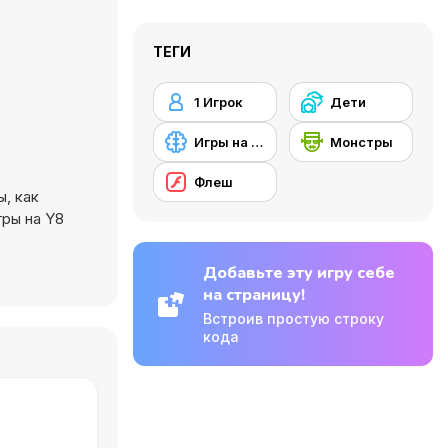
ТЕГИ
1 Игрок
Дети
Игры на запоминание
Монстры
Флеш
ы, как
гры на Y8
Добавьте эту игру себе
на страницу!
Встроив простую строку
кода