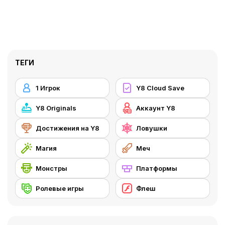
ТЕГИ
1 Игрок
Y8 Cloud Save
Y8 Originals
Аккаунт Y8
Достижения на Y8
Ловушки
Магия
Меч
Монстры
Платформы
Ролевые игры
Флеш