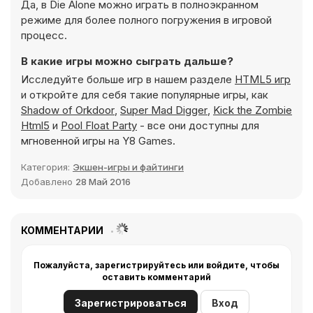
Да, в Die Alone можно играть в полноэкранном
режиме для более полного погружения в игровой
процесс.
В какие игры можно сыграть дальше?
Исследуйте больше игр в нашем разделе
HTML5 игр
и откройте для себя такие популярные игры, как
Shadow of Orkdoor
,
Super Mad Digger
,
Kick the Zombie
Html5
и
Pool Float Party
- все они доступны для
мгновенной игры на Y8 Games.
Категория:
Экшен-игры и файтинги
Добавлено
28 Май 2016
КОММЕНТАРИИ
Пожалуйста, зарегистрируйтесь или войдите, чтобы
оставить комментарий
Зарегистрироваться
Вход