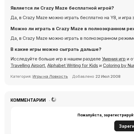
Является ли Crazy Maze бесплатной игрой?
Да, в Crazy Maze можно играть бесплатно на Y8, и игра
Можно ли играть в Crazy Maze в полноэкранном р
Да, в Crazy Maze можно играть в полноэкранном режиме
В какие игры можно сыграть дальше?
Исследуйте больше игр в нашем разделе
Умения игр
и о
Travelling Airport
,
Alphabet Writing for Kids
и
Coloring by N
Категория:
Игры на Ловкость
Добавлено
22 Июл 2008
КОММЕНТАРИИ
Пожалуйста, зарегистрируй
Зарег